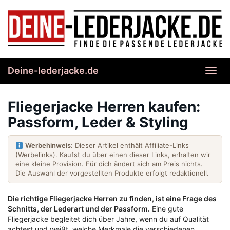
Skip
to
main
content
Deine-lederjacke.de
Toggl
navig
Fliegerjacke Herren kaufen:
Passform, Leder & Styling
Werbehinweis:
Dieser Artikel enthält Affiliate-Links
(Werbelinks). Kaufst du über einen dieser Links, erhalten wir
eine kleine Provision. Für dich ändert sich am Preis nichts.
Die Auswahl der vorgestellten Produkte erfolgt redaktionell.
Die richtige Fliegerjacke Herren zu finden, ist eine Frage des
Schnitts, der Lederart und der Passform.
Eine gute
Fliegerjacke begleitet dich über Jahre, wenn du auf Qualität
achtest und weißt, welche Merkmale die verschiedenen