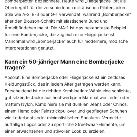
Bomberpiloten bezeichnete. Heute wird „Fliegerjacke“ oft als
Oberbegriff für die verschiedenen militärischen Pilotenjacken-
Stile wie A-2, B-3 oder G-1 verwendet, während „Bomberjacke“
eher den Blouson-Schnitt mit elastischem Bund und
Ärmelbündchen meint. Die MA-1 ist das bekannteste Beispiel
für eine Bomberjacke, die zugleich eine Fliegerjacke ist.
Manchmal wird „Bomberjacke“ auch für modernere, modische
Interpretationen genutzt.
Kann ein 50-jähriger Mann eine Bomberjacke
tragen?
Absolut. Eine Bomberjacke oder Fliegerjacke ist ein zeitloses
Kleidungsstück, das in jedem Alter getragen werden kann.
Entscheidend ist die richtige Kombination: Wähle eine schlichte,
gut sitzende Jacke aus hochwertigem Material wie Leder oder
mattem Nylon. Kombiniere sie mit dunklen Jeans oder Chinos,
einem Hemd oder Feinstrickpullover und gepflegten Schuhen
wie Lederboots oder minimalistischen Sneakern. Vermeide
auffällige Logos oder zu sportliche Streetwear-Elemente, um
einen erwachsenen und stilvollen Look zu erzielen.