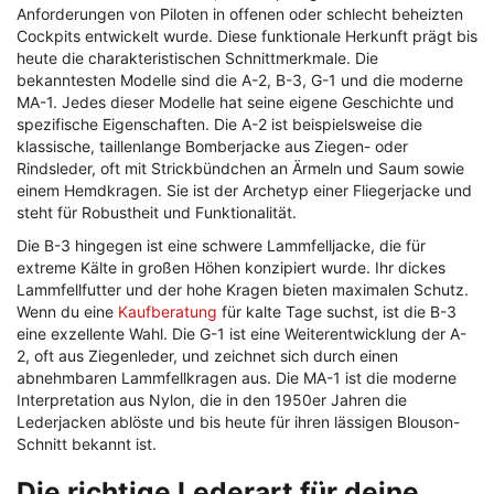
Anforderungen von Piloten in offenen oder schlecht beheizten
Cockpits entwickelt wurde. Diese funktionale Herkunft prägt bis
heute die charakteristischen Schnittmerkmale. Die
bekanntesten Modelle sind die A-2, B-3, G-1 und die moderne
MA-1. Jedes dieser Modelle hat seine eigene Geschichte und
spezifische Eigenschaften. Die A-2 ist beispielsweise die
klassische, taillenlange Bomberjacke aus Ziegen- oder
Rindsleder, oft mit Strickbündchen an Ärmeln und Saum sowie
einem Hemdkragen. Sie ist der Archetyp einer Fliegerjacke und
steht für Robustheit und Funktionalität.
Die B-3 hingegen ist eine schwere Lammfelljacke, die für
extreme Kälte in großen Höhen konzipiert wurde. Ihr dickes
Lammfellfutter und der hohe Kragen bieten maximalen Schutz.
Wenn du eine
Kaufberatung
für kalte Tage suchst, ist die B-3
eine exzellente Wahl. Die G-1 ist eine Weiterentwicklung der A-
2, oft aus Ziegenleder, und zeichnet sich durch einen
abnehmbaren Lammfellkragen aus. Die MA-1 ist die moderne
Interpretation aus Nylon, die in den 1950er Jahren die
Lederjacken ablöste und bis heute für ihren lässigen Blouson-
Schnitt bekannt ist.
Die richtige Lederart für deine