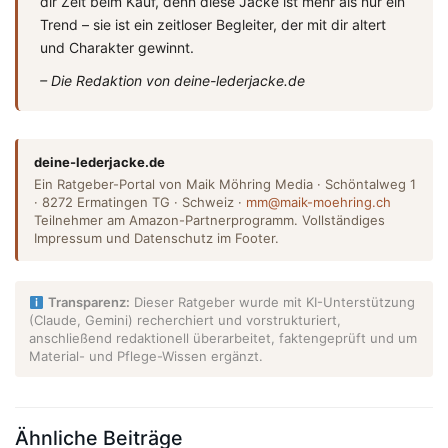
dir Zeit beim Kauf, denn diese Jacke ist mehr als nur ein
Trend – sie ist ein zeitloser Begleiter, der mit dir altert
und Charakter gewinnt.
– Die Redaktion von deine-lederjacke.de
deine-lederjacke.de
Ein Ratgeber-Portal von Maik Möhring Media · Schöntalweg 1
· 8272 Ermatingen TG · Schweiz ·
mm@maik-moehring.ch
Teilnehmer am Amazon-Partnerprogramm. Vollständiges
Impressum und Datenschutz im Footer.
Transparenz:
Dieser Ratgeber wurde mit KI-Unterstützung
(Claude, Gemini) recherchiert und vorstrukturiert,
anschließend redaktionell überarbeitet, faktengeprüft und um
Material- und Pflege-Wissen ergänzt.
Ähnliche Beiträge