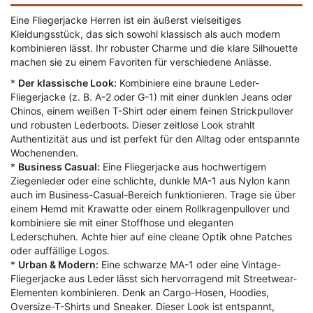
Eine Fliegerjacke Herren ist ein äußerst vielseitiges
Kleidungsstück, das sich sowohl klassisch als auch modern
kombinieren lässt. Ihr robuster Charme und die klare Silhouette
machen sie zu einem Favoriten für verschiedene Anlässe.
*
Der klassische Look:
Kombiniere eine braune Leder-
Fliegerjacke (z. B. A-2 oder G-1) mit einer dunklen Jeans oder
Chinos, einem weißen T-Shirt oder einem feinen Strickpullover
und robusten Lederboots. Dieser zeitlose Look strahlt
Authentizität aus und ist perfekt für den Alltag oder entspannte
Wochenenden.
*
Business Casual:
Eine Fliegerjacke aus hochwertigem
Ziegenleder oder eine schlichte, dunkle MA-1 aus Nylon kann
auch im Business-Casual-Bereich funktionieren. Trage sie über
einem Hemd mit Krawatte oder einem Rollkragenpullover und
kombiniere sie mit einer Stoffhose und eleganten
Lederschuhen. Achte hier auf eine cleane Optik ohne Patches
oder auffällige Logos.
*
Urban & Modern:
Eine schwarze MA-1 oder eine Vintage-
Fliegerjacke aus Leder lässt sich hervorragend mit Streetwear-
Elementen kombinieren. Denk an Cargo-Hosen, Hoodies,
Oversize-T-Shirts und Sneaker. Dieser Look ist entspannt,