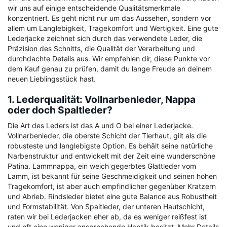
wir uns auf einige entscheidende Qualitätsmerkmale
konzentriert. Es geht nicht nur um das Aussehen, sondern vor
allem um Langlebigkeit, Tragekomfort und Wertigkeit. Eine gute
Lederjacke zeichnet sich durch das verwendete Leder, die
Präzision des Schnitts, die Qualität der Verarbeitung und
durchdachte Details aus. Wir empfehlen dir, diese Punkte vor
dem Kauf genau zu prüfen, damit du lange Freude an deinem
neuen Lieblingsstück hast.
1. Lederqualität: Vollnarbenleder, Nappa
oder doch Spaltleder?
Die Art des Leders ist das A und O bei einer Lederjacke.
Vollnarbenleder, die oberste Schicht der Tierhaut, gilt als die
robusteste und langlebigste Option. Es behält seine natürliche
Narbenstruktur und entwickelt mit der Zeit eine wunderschöne
Patina. Lammnappa, ein weich gegerbtes Glattleder vom
Lamm, ist bekannt für seine Geschmeidigkeit und seinen hohen
Tragekomfort, ist aber auch empfindlicher gegenüber Kratzern
und Abrieb. Rindsleder bietet eine gute Balance aus Robustheit
und Formstabilität. Von Spaltleder, der unteren Hautschicht,
raten wir bei Lederjacken eher ab, da es weniger reißfest ist
und oft eine weniger ansprechende Haptik besitzt. Mehr Details