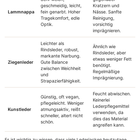
geschmeidig, leicht,
Kratzern und
Lammnappa
fein genarbt. Hoher
Nässe. Sanfte
Tragekomfort, edle
Reinigung,
Optik.
vorsichtig
imprägnieren.
Leichter als
Ähnlich wie
Rindsleder, robust,
Rindsleder, aber
markante Narbung.
etwas weniger Fett
Ziegenleder
Gute Balance
benötigt.
zwischen Weichheit
Regelmäßige
und
Imprägnierung.
Strapazierfähigkeit.
Feucht abwischen.
Günstig, oft vegan,
Keinerlei
pflegeleicht. Weniger
Lederpflegemittel
Kunstleder
atmungsaktiv, reißt
verwenden, da
schneller, altert nicht
dies das Material
schön.
angreifen kann.
Es ist wichtig zu wissen, dass viele Lederjacken heutzutage