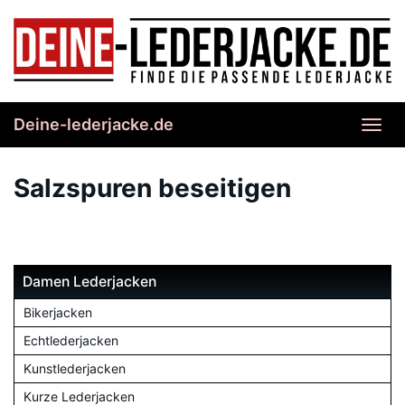
Skip
to
main
content
Deine-lederjacke.de
Toggl
navig
Salzspuren beseitigen
Damen Lederjacken
Bikerjacken
Echtlederjacken
Kunstlederjacken
Kurze Lederjacken