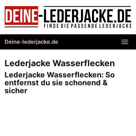
Skip
to
main
content
Deine-lederjacke.de
Toggl
navig
Lederjacke Wasserflecken
Lederjacke Wasserflecken: So
entfernst du sie schonend &
sicher