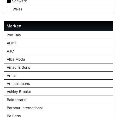
Schwarz
Weiss
Marken
2nd Day
ADPT.
AJC
Alba Moda
Amaci & Sons
Arma
Armani Jeans
Ashley Brooke
Baldessarini
Barbour International
Be Edgy