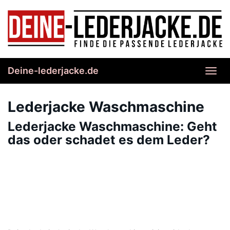
Skip
to
main
content
Deine-lederjacke.de
Toggl
navig
Lederjacke Waschmaschine
Lederjacke Waschmaschine: Geht
das oder schadet es dem Leder?