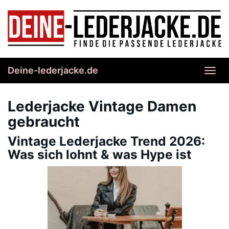
Skip
to
main
content
Deine-lederjacke.de
Toggl
navig
Lederjacke Vintage Damen
gebraucht
Vintage Lederjacke Trend 2026:
Was sich lohnt & was Hype ist