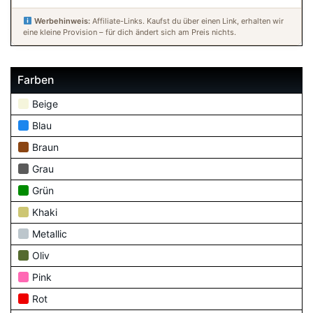
Werbehinweis:
Affiliate-Links. Kaufst du über einen Link, erhalten wir
eine kleine Provision – für dich ändert sich am Preis nichts.
Farben
Beige
Blau
Braun
Grau
Grün
Khaki
Metallic
Oliv
Pink
Rot