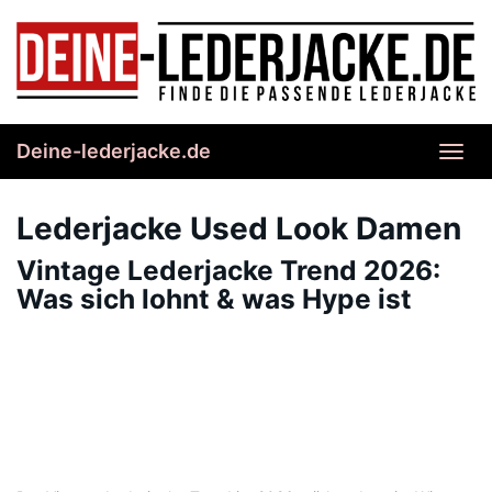
Skip
to
main
content
Deine-lederjacke.de
Toggl
navig
Lederjacke Used Look Damen
Vintage Lederjacke Trend 2026:
Was sich lohnt & was Hype ist