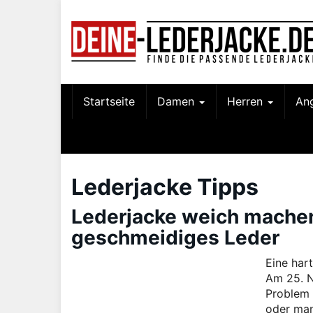
Skip
to
main
content
Startseite
Damen
Herren
An
Lederjacke Tipps
Lederjacke weich machen
geschmeidiges Leder
Eine har
Am 25. N
Problem 
oder man