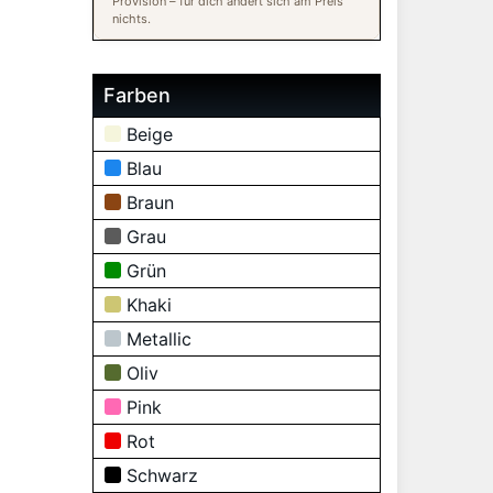
Provision – für dich ändert sich am Preis
nichts.
Farben
Beige
Blau
Braun
Grau
Grün
Khaki
Metallic
Oliv
Pink
Rot
Schwarz