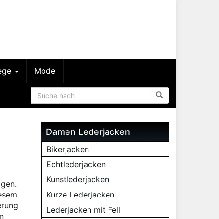
lege
Mode
Damen Lederjacken
Bikerjacken
Echtlederjacken
Kunstlederjacken
igen.
iesem
Kurze Lederjacken
erung
Lederjacken mit Fell
en