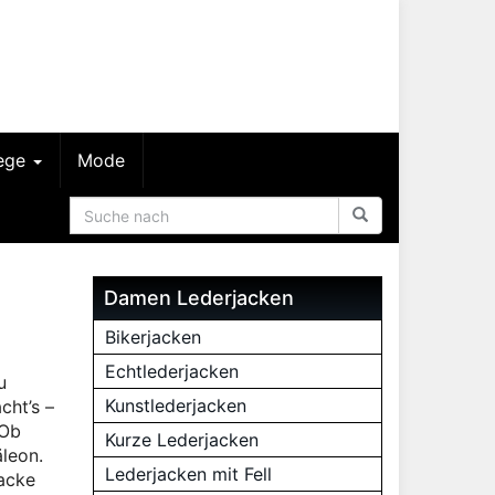
lege
Mode
Damen Lederjacken
Bikerjacken
Echtlederjacken
u
Kunstlederjacken
cht’s –
 Ob
Kurze Lederjacken
äleon.
Lederjacken mit Fell
jacke