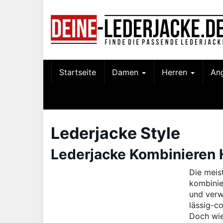
Skip
to
main
content
Startseite
Damen
Herren
An
Lederjacke Style
Lederjacke Kombinieren H
Die meis
kombinie
und verw
lässig-c
Doch wie