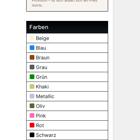
Provision – für dich ändert sich am Preis
nichts.
Farben
Beige
Blau
Braun
Grau
Grün
Khaki
Metallic
Oliv
Pink
Rot
Schwarz