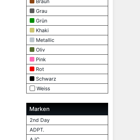
Braun
Grau
Grün
Khaki
Metallic
Oliv
Pink
Rot
Schwarz
Weiss
Marken
2nd Day
ADPT.
AJC