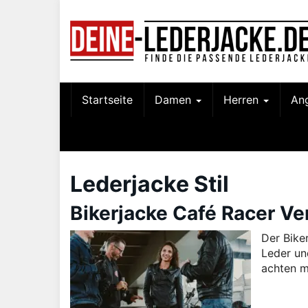
Skip
to
main
content
Startseite
Damen
Herren
An
Lederjacke Stil
Bikerjacke Café Racer Ve
Der Bike
Leder un
achten m