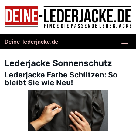
Skip
to
main
content
Deine-lederjacke.de
Toggl
navig
Lederjacke Sonnenschutz
Lederjacke Farbe Schützen: So
bleibt Sie wie Neu!