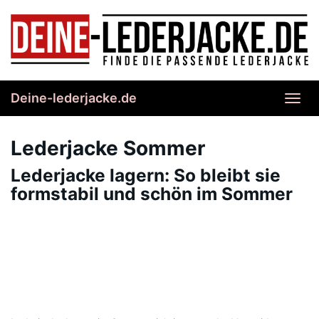
Skip
to
main
content
Deine-lederjacke.de
Toggl
navig
Lederjacke Sommer
Lederjacke lagern: So bleibt sie
formstabil und schön im Sommer