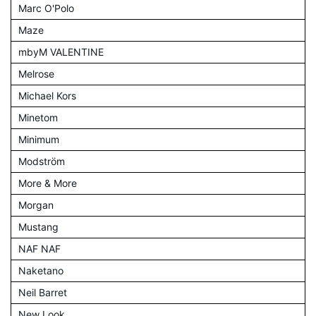
Marc O'Polo
Maze
mbyM VALENTINE
Melrose
Michael Kors
Minetom
Minimum
Modström
More & More
Morgan
Mustang
NAF NAF
Naketano
Neil Barret
New Look