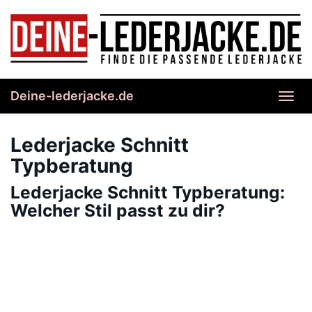
Skip
to
main
content
Deine-lederjacke.de
Toggl
navig
Lederjacke Schnitt
Typberatung
Lederjacke Schnitt Typberatung:
Welcher Stil passt zu dir?