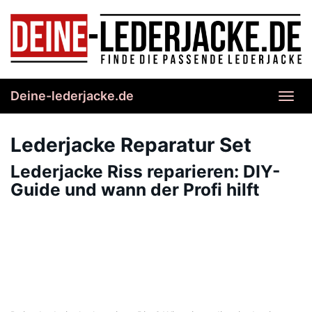
Skip
to
main
content
Deine-lederjacke.de
Toggl
navig
Lederjacke Reparatur Set
Lederjacke Riss reparieren: DIY-
Guide und wann der Profi hilft