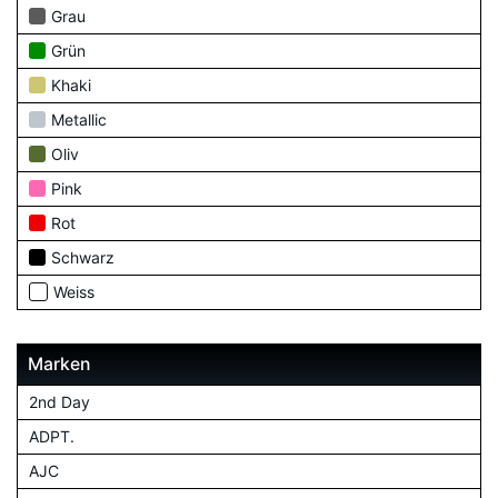
Grau
Grün
Khaki
Metallic
Oliv
Pink
Rot
Schwarz
Weiss
Marken
2nd Day
ADPT.
AJC