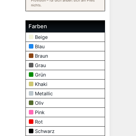
Provision – für dich ändert sich am Preis
nichts.
Farben
Beige
Blau
Braun
Grau
Grün
Khaki
Metallic
Oliv
Pink
Rot
Schwarz