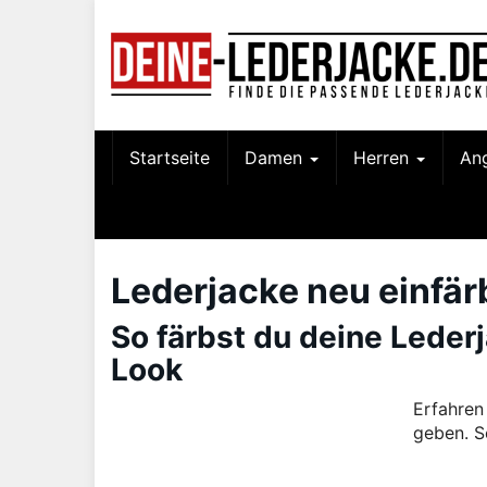
Skip
to
main
content
Startseite
Damen
Herren
An
Lederjacke neu einfä
So färbst du deine Lederj
Look
Erfahren
geben. Sc