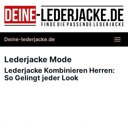
Skip
to
main
content
Deine-lederjacke.de
Toggl
navig
Lederjacke Mode
Lederjacke Kombinieren Herren:
So Gelingt jeder Look