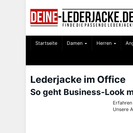
Skip
to
main
content
Startseite
Damen
Herren
An
Lederjacke im Office
So geht Business-Look m
Erfahren
Unsere An