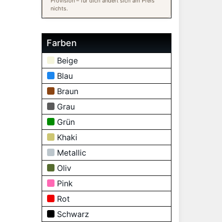
Provision – für dich ändert sich am Preis
nichts.
Farben
Beige
Blau
Braun
Grau
Grün
Khaki
Metallic
Oliv
Pink
Rot
Schwarz