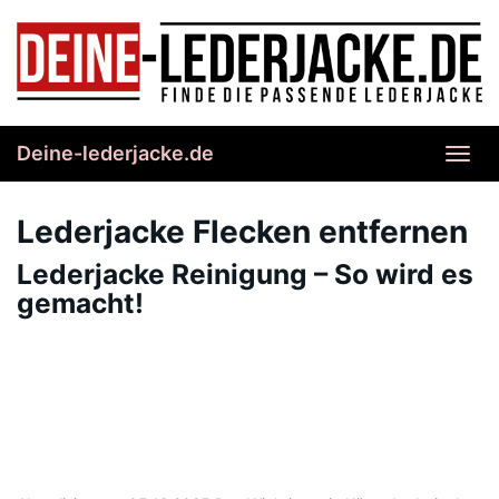
Skip
to
main
content
Deine-lederjacke.de
Toggl
navig
Lederjacke Flecken entfernen
Lederjacke Reinigung – So wird es
gemacht!