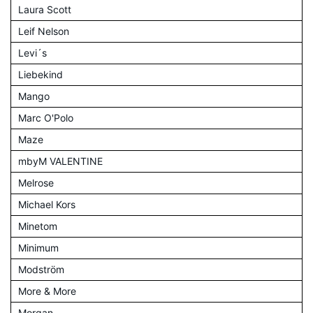
Laura Scott
Leif Nelson
Levi´s
Liebekind
Mango
Marc O'Polo
Maze
mbyM VALENTINE
Melrose
Michael Kors
Minetom
Minimum
Modström
More & More
Morgan