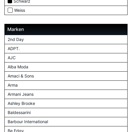
Schwarz
Weiss
Marken
2nd Day
ADPT.
AJC
Alba Moda
Amaci & Sons
Arma
Armani Jeans
Ashley Brooke
Baldessarini
Barbour International
Be Edgy