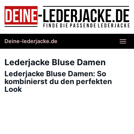
Skip
to
main
content
Deine-lederjacke.de
Toggl
navig
Lederjacke Bluse Damen
Lederjacke Bluse Damen: So
kombinierst du den perfekten
Look