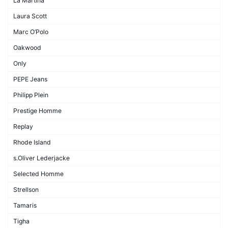
La Martina
Laura Scott
Marc O’Polo
Oakwood
Only
PEPE Jeans
Philipp Plein
Prestige Homme
Replay
Rhode Island
s.Oliver Lederjacke
Selected Homme
Strellson
Tamaris
Tigha