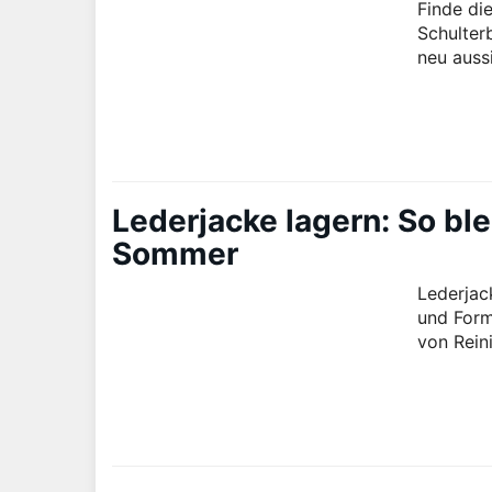
Finde die
Schulter
neu aussi
Lederjacke lagern: So ble
Sommer
Lederjac
und Form
von Rein