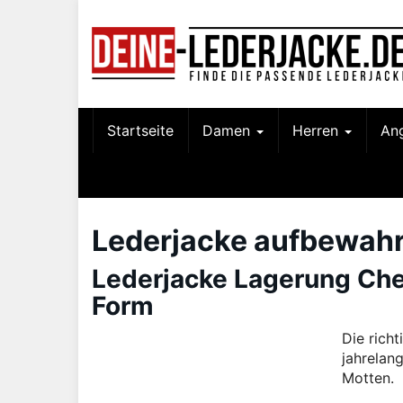
Skip
to
main
content
Startseite
Damen
Herren
An
Lederjacke aufbewah
Lederjacke Lagerung Check
Form
Die rich
jahrelang
Motten.