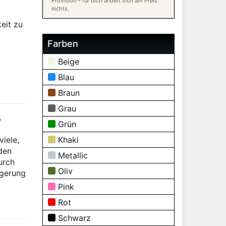
Provision – für dich ändert sich am Preis
nichts.
eit zu
Farben
Beige
Blau
Braun
Grau
r
Grün
viele,
Khaki
 den
Metallic
urch
Oliv
agerung
Pink
Rot
Schwarz