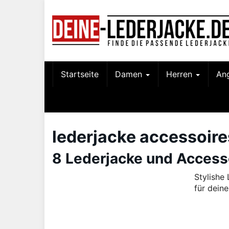
Skip
to
main
content
Startseite
Damen
Herren
An
lederjacke accessoire
8 Lederjacke und Accesso
Stylishe
für dein