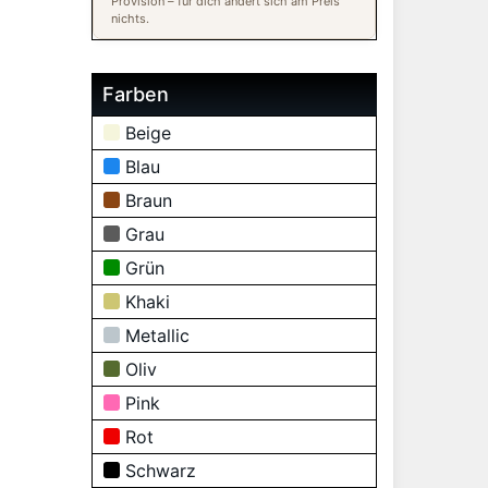
Provision – für dich ändert sich am Preis
nichts.
Farben
Beige
Blau
Braun
Grau
Grün
Khaki
Metallic
Oliv
Pink
Rot
Schwarz