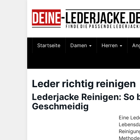
Skip
to
main
content
Startseite
Damen
Herren
An
Leder richtig reinigen
Lederjacke Reinigen: So 
Geschmeidig
Eine Lede
Lebensda
Reinigun
Methoden