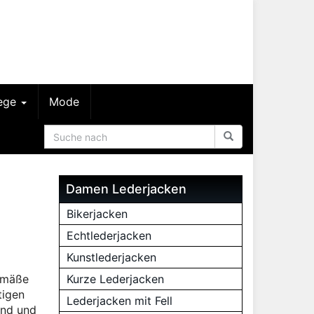
lege
Mode
Damen Lederjacken
Bikerjacken
Echtlederjacken
Kunstlederjacken
gemäße
Kurze Lederjacken
tigen
Lederjacken mit Fell
end und