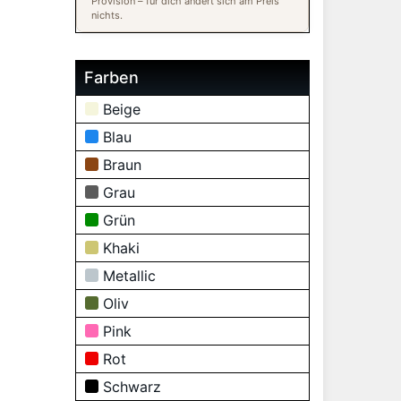
Provision – für dich ändert sich am Preis
nichts.
Farben
Beige
Blau
Braun
Grau
Grün
Khaki
Metallic
Oliv
Pink
Rot
Schwarz