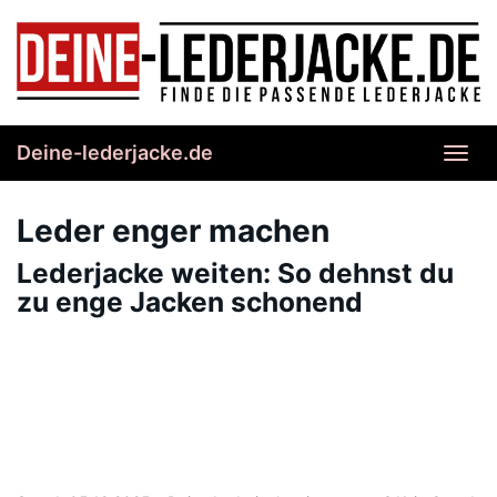
Skip
to
main
content
Deine-lederjacke.de
Toggl
navig
Leder enger machen
Lederjacke weiten: So dehnst du
zu enge Jacken schonend