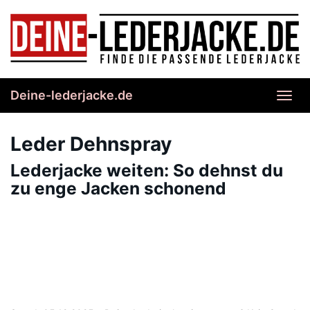
Skip
to
main
content
Deine-lederjacke.de
Toggl
navig
Leder Dehnspray
Lederjacke weiten: So dehnst du
zu enge Jacken schonend