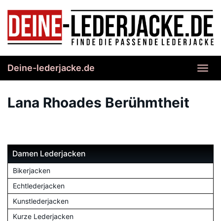
Skip
to
main
content
Deine-lederjacke.de
Toggl
navig
Lana Rhoades Berühmtheit
Damen Lederjacken
Bikerjacken
Echtlederjacken
Kunstlederjacken
Kurze Lederjacken