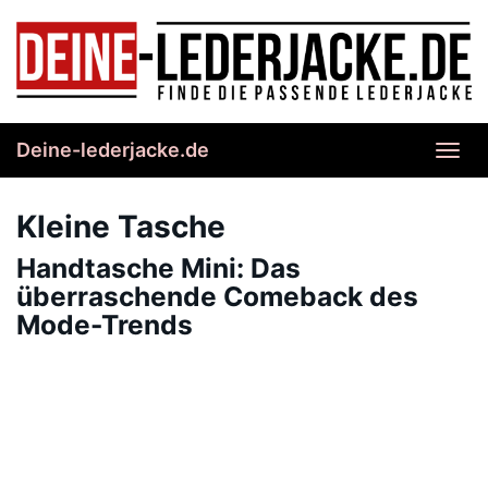
Skip
to
main
content
Deine-lederjacke.de
Toggl
navig
Kleine Tasche
Handtasche Mini: Das
überraschende Comeback des
Mode-Trends