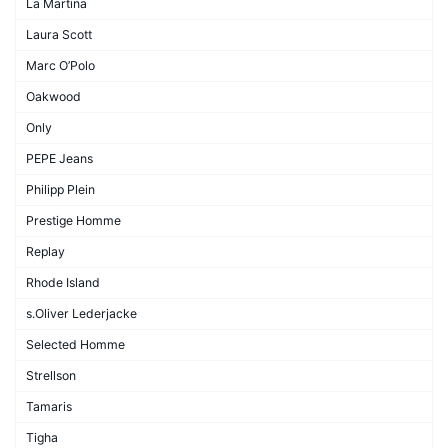
La Martina
Laura Scott
Marc O’Polo
Oakwood
Only
PEPE Jeans
Philipp Plein
Prestige Homme
Replay
Rhode Island
s.Oliver Lederjacke
Selected Homme
Strellson
Tamaris
Tigha