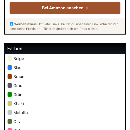
Bei Amazon ansehen →
Werbehinweis:
Affiliate-Links. Kaufst du über einen Link, erhalten wir
eine kleine Provision – für dich ändert sich am Preis nichts.
Farben
Beige
Blau
Braun
Grau
Grün
Khaki
Metallic
Oliv