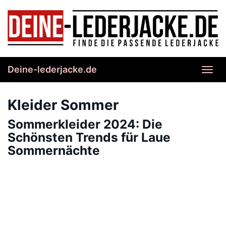
Skip
to
main
content
Deine-lederjacke.de
Toggl
navig
Kleider Sommer
Sommerkleider 2024: Die
Schönsten Trends für Laue
Sommernächte