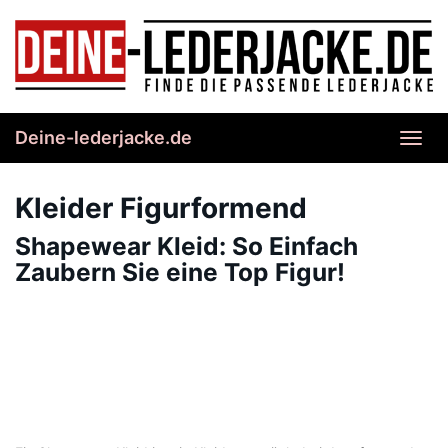
Skip
to
main
content
Deine-lederjacke.de
Toggl
navig
Kleider Figurformend
Shapewear Kleid: So Einfach
Zaubern Sie eine Top Figur!