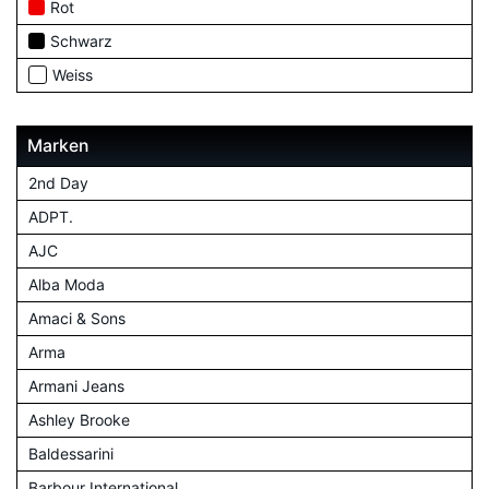
Rot
Schwarz
Weiss
Marken
2nd Day
ADPT.
AJC
Alba Moda
Amaci & Sons
Arma
Armani Jeans
Ashley Brooke
Baldessarini
Barbour International