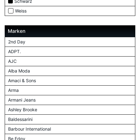
Schwarz
Weiss
Marken
2nd Day
ADPT.
AJC
Alba Moda
Amaci & Sons
Arma
Armani Jeans
Ashley Brooke
Baldessarini
Barbour International
Be Edgy