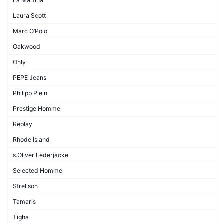
La Martina
Laura Scott
Marc O’Polo
Oakwood
Only
PEPE Jeans
Philipp Plein
Prestige Homme
Replay
Rhode Island
s.Oliver Lederjacke
Selected Homme
Strellson
Tamaris
Tigha