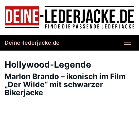
Skip
to
main
content
Deine-lederjacke.de
Toggl
navig
Hollywood-Legende
Marlon Brando – ikonisch im Film
„Der Wilde“ mit schwarzer
Bikerjacke