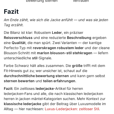
bewertung sternen
Vertrauen
Fazit
Am Ende zählt, wie sich die Jacke anfühlt — und was sie jeden
Tag erzählt.
Die Bilanz ist klar: Robustem
Leder
, ein präziser
Reissverschluss
und eine reduzierte
Beschreibung
ergeben
eine
Qualität
, die man spürt. Zwei Varianten — der kantige
Perfecto‑Typ mit
reverskragen robustem leder
und der cleane
Blouson‑Schnitt mit
marlon blouson-stil stehkragen
— liefern
unterschiedliche
stil
-Signale.
Farbe Schwarz hält alles zusammen. Die
größe
trifft mit dem
Fit‑Hinweis gut zu; wer unsicher ist, schaut auf die
durchschnittliche bewertung sternen
und kann gern selbst
sternen bewerten
und
teilen erfahrungen
.
Fazit:
Ein zeitloses
lederjacke
-Artikel für herren
lederjacken‑Fans und alle, die nach klassischen lederjacken
herren in jacken mäntel‑Kategorien suchen. Mehr Kontext zur
klassische lederjacke
gibt der Beitrag über Luxusmodelle im
Alltag — hier nachlesen:
Luxus-Lederjacken: zeitloser Stil
.