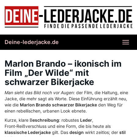
Skip
to
main
content
Deine-lederjacke.de
Toggl
navig
Marlon Brando – ikonisch im
Film „Der Wilde“ mit
schwarzer Bikerjacke
Man sieht das Bild noch vor Augen:
der Film, die Haltung, eine
Jacke, die mehr sagt als Worte. Diese Einführung erzählt neu,
wie die
Marlon Brando schwarzer Bikerjacke
den Weg für
einen rebellischen, urbanen Look ebnete.
Kurze, klare B
eschreibung
: robustes
Leder
,
Front‑Reißverschluss und eine Form, die bis heute als
klassische Lederjacke
gilt. Das
design
wirkt zeitlos; der
stil