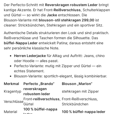
Der Perfecto‑Schnitt mit
Reverskragen robustem Leder
bringt
kantige Akzente. Er hat Front‑
Reißverschluss
, Schulterklappen
und Gürtel — so wirkt die
Jacke
entschlossen. Die
Blouson‑Variante mit
blouson-stil stehkragen 299,00
ist
cleaner: Strickbündchen, Stehkragen und ein sportiver Sitz.
Authentische Details strukturieren den Look und sind praktisch.
Reißverschlüsse und Taschen formen die Silhouette. Das
büffel-Nappa Leder
entwickelt Patina; daraus entsteht eine
sehr persönliche klassische Note.
Herren Lederjacke
für Alltag und Auftritt: Jeans, chino
oder Hoodie — alles passt.
Perfecto‑Variante: mutig mit Zipper und Gürtel — ein
echtes Statement.
Blouson‑Variante: sportlich-elegant, lässig kombinierbar.
Merkmal
Perfecto „Brando“
Blouson „Marlon“
reverskragen
Kragentyp
stehkragen mit Zipper
robustem leder
Front‑
reißverschluss
,
Front‑Reißverschluss,
Verschlüsse
Gürtel
Strickbündchen
100 % büffel-nappa
Material
100 % büffel-nappa leder