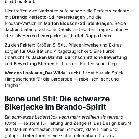
bleibt markant.
Hier treffen zwei Varianten aufeinander: die Perfecto‑Variante
mit
Brando Perfecto-Stil reverskragen
und die
Blouson‑Version im
Marlon Blouson-Stil Stehkragen
. Beide
Jacken bieten praktische Details und echten Tragekomfort –
ideal als
Herren Lederjacke
aus
büffel-Nappa Leder
.
Zu den Fakten: Größen S–5XL, Pflegehinweise und Extras
sorgen für
Qualität
und Alltagstauglichkeit. Eine kurze
Übersicht zu
Jacken Mäntel
,
durchschnittliche Bewertung
und
Bewertung Sternen
hilft bei der Kaufentscheidung.
Wer den Look aus „Der Wilde“ sucht
, findet hier ein Stück
Filmgeschichte für die Garderobe — rebellisch, echt und
tragbar.
Ikone und Stil: Die schwarze
Bikerjacke im Brando-Spirit
Ein schwarzes Lederstück kann mehr erzählen als tausend
Worte
— es steht für Haltung und Zeitgeist. Das Design beruht
auf starken Kontrasten: tiefes Schwarz, klare Linien und
griffiges
Leder
formen eine sofort erkennbare Präsenz.