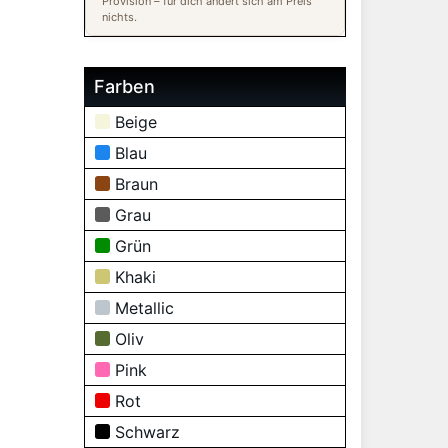
Provision – für dich ändert sich am Preis
nichts.
Farben
Beige
Blau
Braun
Grau
Grün
Khaki
Metallic
Oliv
Pink
Rot
Schwarz