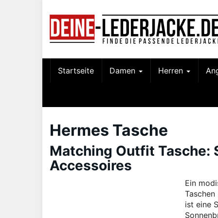
Skip
to
main
content
Startseite
Damen
Herren
An
Hermes Tasche
Matching Outfit Tasche: 
Accessoires
Ein modi
Taschen 
ist eine 
Sonnenbri