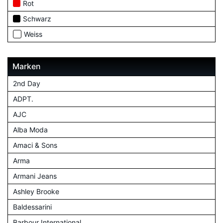
Rot
Schwarz
Weiss
Marken
2nd Day
ADPT.
AJC
Alba Moda
Amaci & Sons
Arma
Armani Jeans
Ashley Brooke
Baldessarini
Barbour International