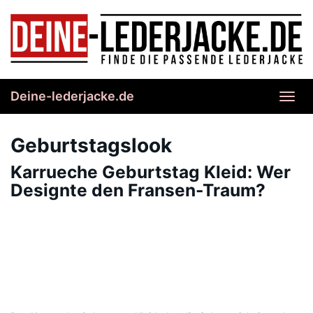
Skip
to
main
content
Deine-lederjacke.de
Toggl
navig
Geburtstagslook
Karrueche Geburtstag Kleid: Wer
Designte den Fransen-Traum?