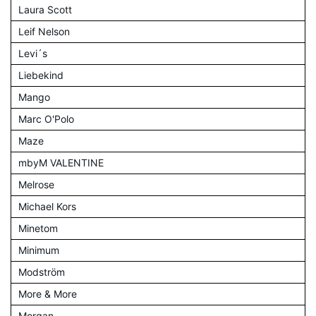
Laura Scott
Leif Nelson
Levi´s
Liebekind
Mango
Marc O'Polo
Maze
mbyM VALENTINE
Melrose
Michael Kors
Minetom
Minimum
Modström
More & More
Morgan