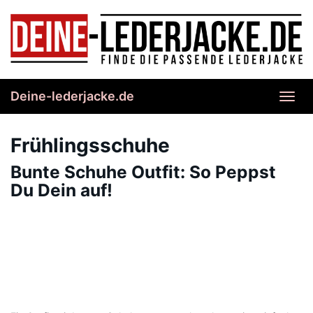
Skip
to
main
content
Deine-lederjacke.de
Toggl
navig
Frühlingsschuhe
Bunte Schuhe Outfit: So Peppst
Du Dein auf!