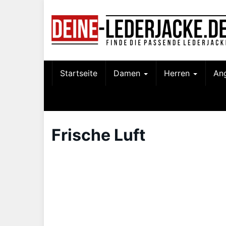
Skip
to
main
content
Startseite
Damen
Herren
An
Frische Luft