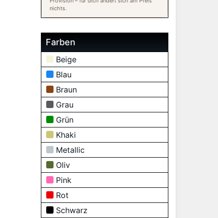
Provision – für dich ändert sich am Preis
nichts.
Farben
Beige
Blau
Braun
Grau
Grün
Khaki
Metallic
Oliv
Pink
Rot
Schwarz