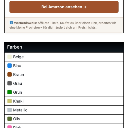
Bei Amazon ansehen →
Werbehinweis:
Affiliate-Links. Kaufst du über einen Link, erhalten wir
eine kleine Provision – für dich ändert sich am Preis nichts.
Farben
Beige
Blau
Braun
Grau
Grün
Khaki
Metallic
Oliv
Pink