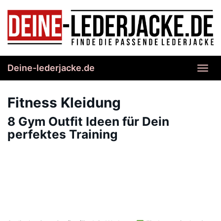
Skip
to
main
content
Deine-lederjacke.de
Toggl
navig
Fitness Kleidung
8 Gym Outfit Ideen für Dein
perfektes Training