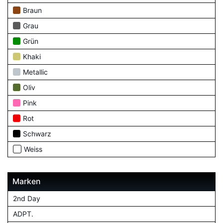
Braun
Grau
Grün
Khaki
Metallic
Oliv
Pink
Rot
Schwarz
Weiss
Marken
2nd Day
ADPT.