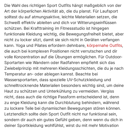
Die Wahl des richtigen Sport Outfits hängt maßgeblich von der
Art der körperlichen Aktivität ab, die du planst. Für Laufsport
solltest du auf atmungsaktive, leichte Materialien setzen, die
Schweiß effektiv ableiten und dich vor Witterungseinflüssen
schützen. Bei Krafttraining im Fitnessstudio ist hingegen
funktionale Kleidung wichtig, die Bewegungsfreiheit bietet, aber
nicht zu locker sitzt, damit sie sich nicht in Geräten verfangen
kann. Yoga und Pilates erfordern dehnbare,
körpernahe Outfits
,
die auch bei komplexen Positionen nicht verrutschen und dir
volle Konzentration auf die Übungen ermöglichen. Für Outdoor-
Sportarten wie Wandern oder Radfahren empfiehlt sich das
Zwiebelprinzip mit mehreren Kleidungsschichten, die du je nach
Temperatur an- oder ablegen kannst. Beachte bei
Wassersportarten, dass spezielle UV-Schutzkleidung und
schnelltrocknende Materialien besonders wichtig sind, um deine
Haut zu schützen und Unterkühlung zu vermeiden. Vergiss
nicht, dass auch die richtige Passform entscheidend ist, denn
zu enge Kleidung kann die Durchblutung behindern, während
zu lockere Teile bei dynamischen Bewegungen stören können.
Letztendlich sollte dein Sport Outfit nicht nur funktional sein,
sondern dir auch ein gutes Gefühl geben, denn wenn du dich in
deiner Sportkleidung wohlfühlst, wirst du mit mehr Motivation