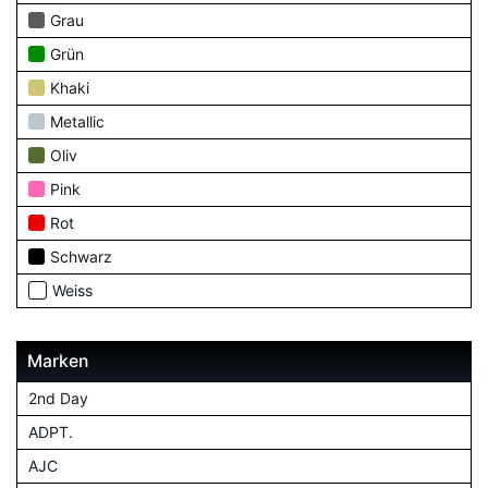
Grau
Grün
Khaki
Metallic
Oliv
Pink
Rot
Schwarz
Weiss
Marken
2nd Day
ADPT.
AJC