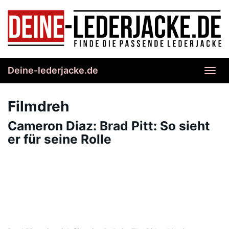
Skip
to
main
content
Deine-lederjacke.de
Toggl
navig
Filmdreh
Cameron Diaz: Brad Pitt: So sieht
er für seine Rolle