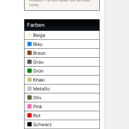
Provision – für dich ändert sich am Preis
nichts.
Farben
Beige
Blau
Braun
Grau
Grün
Khaki
Metallic
Oliv
Pink
Rot
Schwarz