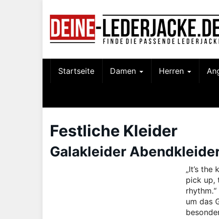
Skip
to
main
content
Startseite
Damen
Herren
An
Festliche Kleider
Galakleider Abendkleider:
„It’s the
pick up,
rhythm.“
um das G
besonder