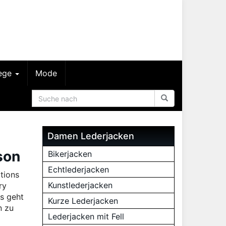
lege
Mode
Damen Lederjacken
son
Bikerjacken
Echtlederjacken
ations
Kunstlederjacken
ry
Es geht
Kurze Lederjacken
n zu
Lederjacken mit Fell