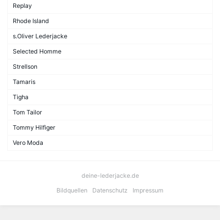
Replay
Rhode Island
s.Oliver Lederjacke
Selected Homme
Strellson
Tamaris
Tigha
Tom Tailor
Tommy Hilfiger
Vero Moda
deine-lederjacke.de
Bildquellen
Datenschutz
Impressum