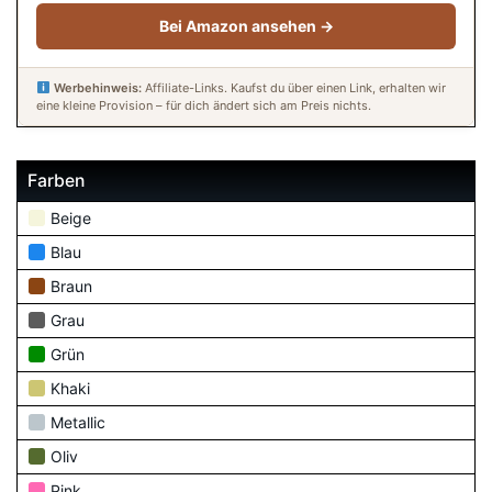
Bei Amazon ansehen →
Werbehinweis:
Affiliate-Links. Kaufst du über einen Link, erhalten wir
eine kleine Provision – für dich ändert sich am Preis nichts.
Farben
Beige
Blau
Braun
Grau
Grün
Khaki
Metallic
Oliv
Pink