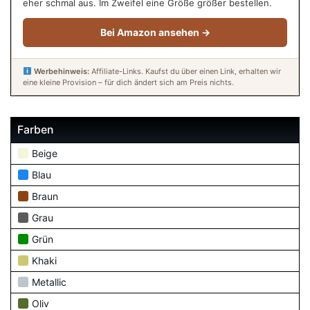
eher schmal aus. Im Zweifel eine Größe größer bestellen.
Bei Amazon ansehen →
Werbehinweis:
Affiliate-Links. Kaufst du über einen Link, erhalten wir
eine kleine Provision – für dich ändert sich am Preis nichts.
Farben
Beige
Blau
Braun
Grau
Grün
Khaki
Metallic
Oliv