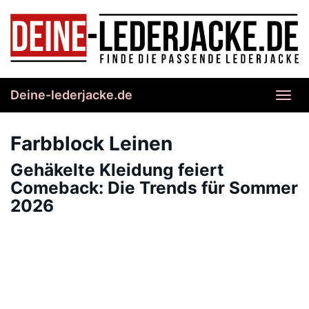
Skip
to
main
content
Deine-lederjacke.de
Toggl
navig
Farbblock Leinen
Gehäkelte Kleidung feiert
Comeback: Die Trends für Sommer
2026