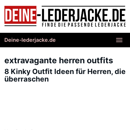
Skip
to
main
content
Deine-lederjacke.de
Toggl
navig
extravagante herren outfits
8 Kinky Outfit Ideen für Herren, die
überraschen