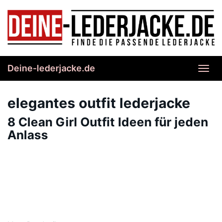
Skip
to
main
content
Deine-lederjacke.de
Toggl
navig
elegantes outfit lederjacke
8 Clean Girl Outfit Ideen für jeden
Anlass