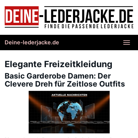
Skip
to
main
content
Deine-lederjacke.de
Toggl
navig
Elegante Freizeitkleidung
Basic Garderobe Damen: Der
Clevere Dreh für Zeitlose Outfits