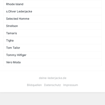
Rhode Island
s.Oliver Lederjacke
Selected Homme
Strellson
Tamaris
Tigha
Tom Tailor
Tommy Hilfiger
Vero Moda
deine-lederjacke.de
Bildquellen
Datenschutz
Impressum