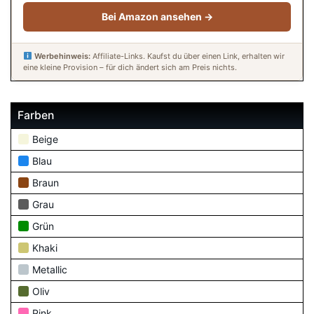
Bei Amazon ansehen →
Werbehinweis:
Affiliate-Links. Kaufst du über einen Link, erhalten wir
eine kleine Provision – für dich ändert sich am Preis nichts.
Farben
Beige
Blau
Braun
Grau
Grün
Khaki
Metallic
Oliv
Pink