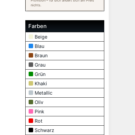
Provision – für dich ändert sich am Preis
nichts.
Farben
Beige
Blau
Braun
Grau
Grün
Khaki
Metallic
Oliv
Pink
Rot
Schwarz