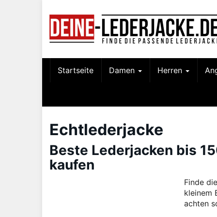
Skip
to
main
content
Startseite
Damen
Herren
An
Echtlederjacke
Beste Lederjacken bis 150
kaufen
Finde di
kleinem 
achten so