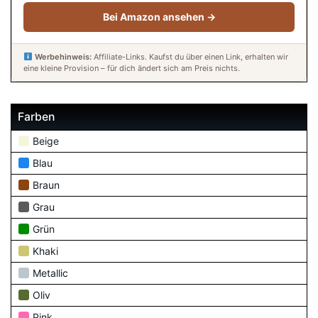
Bei Amazon ansehen →
Werbehinweis:
Affiliate-Links. Kaufst du über einen Link, erhalten wir
eine kleine Provision – für dich ändert sich am Preis nichts.
Farben
Beige
Blau
Braun
Grau
Grün
Khaki
Metallic
Oliv
Pink