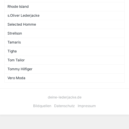
Rhode Island
s.Oliver Lederjacke
Selected Homme
Strellson
Tamaris
Tigha
Tom Tailor
Tommy Hilfiger
Vero Moda
deine-lederjacke.de
Bildquellen
Datenschutz
Impressum