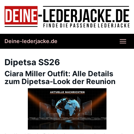
Skip
to
main
content
Deine-lederjacke.de
Toggl
navig
Dipetsa SS26
Ciara Miller Outfit: Alle Details
zum Dipetsa-Look der Reunion