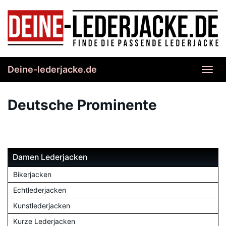
Skip
to
main
content
Deine-lederjacke.de
Toggl
navig
Deutsche Prominente
Damen Lederjacken
Bikerjacken
Echtlederjacken
Kunstlederjacken
Kurze Lederjacken