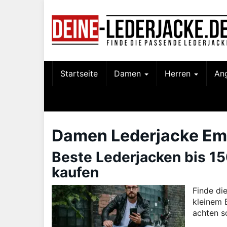
Skip
to
main
content
Startseite
Damen
Herren
An
Damen Lederjacke Em
Beste Lederjacken bis 150
kaufen
Finde di
kleinem 
achten so