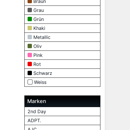
Braun
Grau
Grün
Khaki
Metallic
Oliv
Pink
Rot
Schwarz
Weiss
Marken
2nd Day
ADPT.
AJC