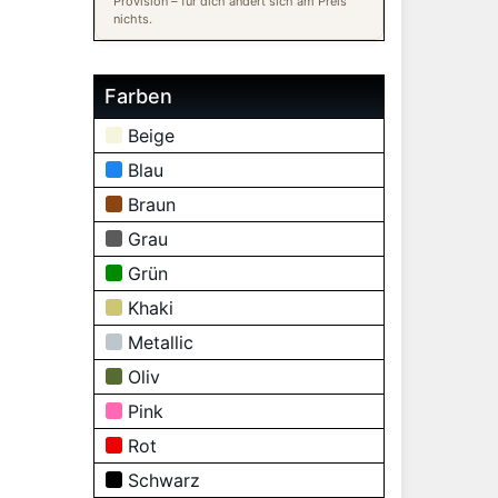
Provision – für dich ändert sich am Preis
nichts.
Farben
Beige
Blau
Braun
Grau
Grün
Khaki
Metallic
Oliv
Pink
Rot
Schwarz