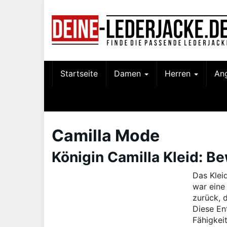
Skip
to
main
content
Startseite
Damen
Herren
An
Camilla Mode
Königin Camilla Kleid: 
Das Klei
war eine
zurück, 
Diese En
Fähigkei