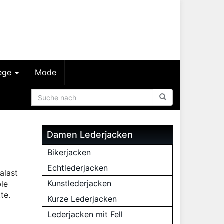
lege
Mode
Damen Lederjacken
h
Bikerjacken
Echtlederjacken
alast
Kunstlederjacken
ble
te.
Kurze Lederjacken
Lederjacken mit Fell